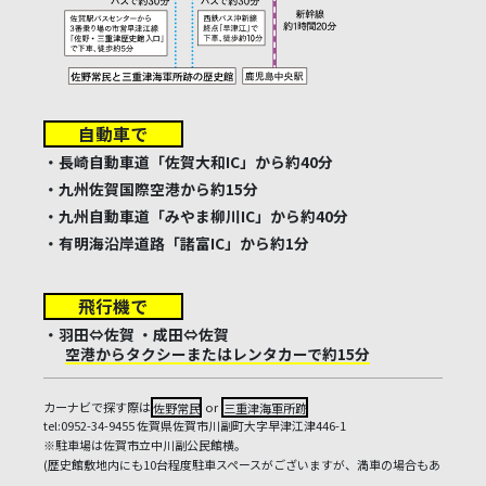
自動車で
・長崎自動車道「佐賀大和IC」から約40分
・九州佐賀国際空港から約15分
・九州自動車道「みやま柳川IC」から約40分
・有明海沿岸道路「諸富IC」から約1分
飛行機で
・羽田⇔佐賀 ・成田⇔佐賀
空港からタクシーまたはレンタカーで約15分
カーナビで探す際は
佐野常民
or
三重津海軍所跡
tel:0952-34-9455 佐賀県佐賀市川副町大字早津江津446-1
※駐車場は佐賀市立中川副公民館横。
(歴史館敷地内にも10台程度駐車スペースがございますが、満車の場合もあ