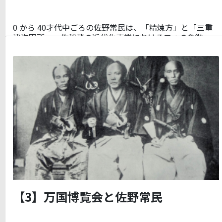
0 から 40才代中ごろの佐野常民は、「精煉方」と「三重
津海軍所」、佐賀藩の近代化事業における二つの象徴…
【3】万国博覧会と佐野常民