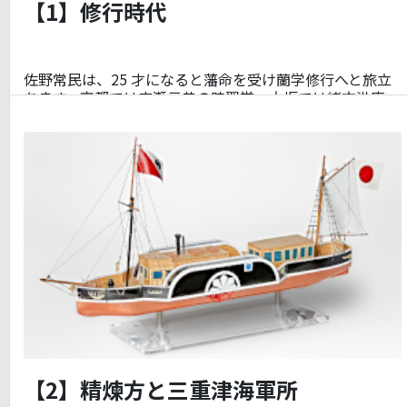
【1】修行時代
佐野常民は、25 才になると藩命を受け蘭学修行へと旅立
ちます。京都では広瀬元恭の時習堂、大坂では緒方洪庵…
【2】精煉方と三重津海軍所