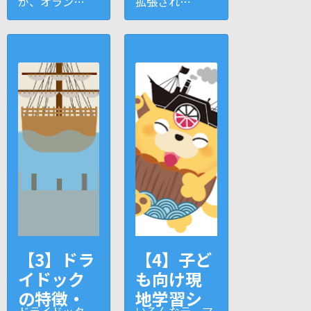
が、オラン…
拡張され…
【3】ドラ
【4】子ど
イドック
も向け現
の特徴・
地学習シ
ドライドック
いろんなテーマ