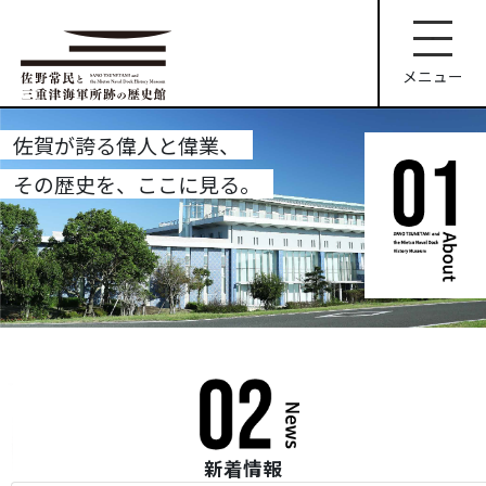
コ
ン
テ
メニュー
ン
ツ
へ
佐賀が誇る偉人と偉業、
ス
その歴史を、ここに見る。
キ
ッ
プ
新着情報