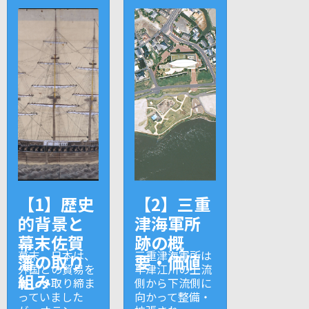
【1】歴史
【2】三重
的背景と
津海軍所
幕末佐賀
跡の概
幕末、日本は、
三重津海軍所は
藩の取り
要・価値
外国との貿易を
早津江川の上流
組み
厳しく取り締ま
側から下流側に
っていました
向かって整備・