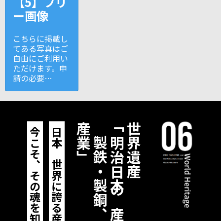
【5】フリ
ー画像
こちらに掲載し
てある写真はご
自由にご利用い
ただけます。申
請の必要…
」
製
鉄
・
製
鋼
、
造
船
、
石
炭
産
業
「明治日本の産業革命遺産
世界遺産
今こそ、その魂を知る。
日本が世界に誇る産業技術