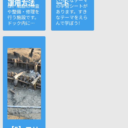
運用方法
ート
は、船底の検査
の学習シートが
や整備・修理を
あります。すき
行う施設です。
なテーマをえら
ドック内に…
んで学ぼう!