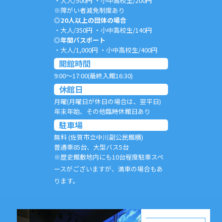
・大人/500円 ・小中高校生/200円
※障がい者減免制度あり
◎20人以上の団体の場合
・大人/350円 ・小中高校生/140円
◎年間パスポート
・大人/1,000円 ・小中高校生/400円
開館時間
9:00～17:00(最終入館16:30)
休館日
月曜(月曜日が休日の場合は、翌平日)
年末年始、その他臨時休館日あり
駐車場
無料 (佐賀市立中川副公民館横)
普通車85台、大型バス5台
※歴史館敷地内にも10台程度駐車スペ
ースがございますが、満車の場合もあ
ります。